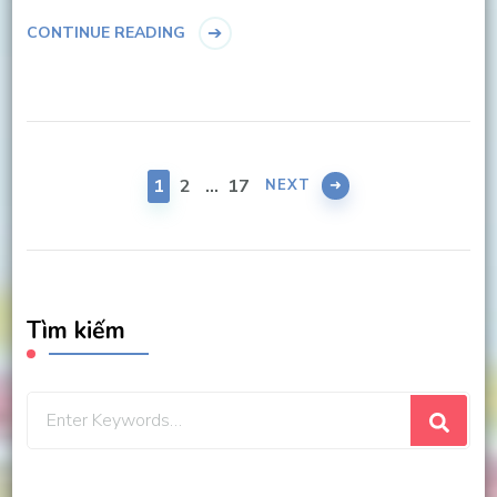
CONTINUE READING
Posts
navigation
PAGE
PAGE
PAGE
1
2
…
17
NEXT
Tìm kiếm
Looking
for
Something?