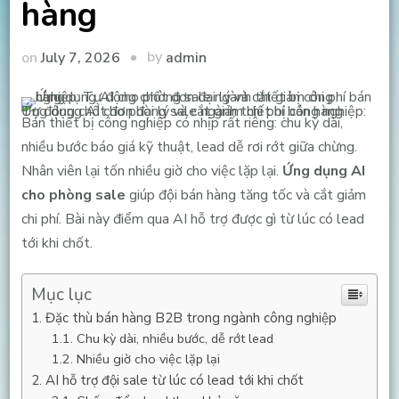
hàng
by
on
July 7, 2026
admin
Ứng dụng AI cho phòng sale ngành thiết bị công nghiệp: Tự động chốt đơn đại lý và cắt giảm chi phí bán hàng
Bán thiết bị công nghiệp có nhịp rất riêng: chu kỳ dài,
nhiều bước báo giá kỹ thuật, lead dễ rơi rớt giữa chừng.
Nhân viên lại tốn nhiều giờ cho việc lặp lại.
Ứng dụng AI
cho phòng sale
giúp đội bán hàng tăng tốc và cắt giảm
chi phí. Bài này điểm qua AI hỗ trợ được gì từ lúc có lead
tới khi chốt.
Mục lục
Đặc thù bán hàng B2B trong ngành công nghiệp
Chu kỳ dài, nhiều bước, dễ rớt lead
Nhiều giờ cho việc lặp lại
AI hỗ trợ đội sale từ lúc có lead tới khi chốt