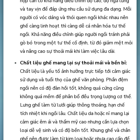
hợp cần có khả năng điều chỉnh độ cao, độ ngả lưng
và tay vịn để đáp ứng nhu cầu sử dụng đa dạng. Mỗi
người có vóc dáng và thói quen ngồi khác nhau nên
ghế càng linh hoạt thì càng dễ cá nhân hóa tư thế
ngồi. Khả năng điều chỉnh giúp người ngồi tránh phải
gò bó trong một tư thế cố định, từ đó giảm mệt mỏi
và nâng cao sự thoải mái khi làm việc lâu dài.
Chất liệu ghế mang lại sự thoải mái và bền bỉ:
Chất liệu là yếu tố ảnh hưởng trực tiếp tới cảm giác
sử dụng và tuổi thọ của ghế văn phòng. Phần đệm
ngồi nên có độ đàn hồi tốt, không quá cứng cũng
không quá mềm để phân bổ đều trọng lượng cơ thể.
Lưng ghế làm từ lưới giúp thông thoáng, hạn chế
tích nhiệt khi ngồi lâu. Chất liệu da hoặc nỉ mang lại
cảm giác êm ái và thẩm mỹ cao nhưng cần lựa chọn
loại dễ vệ sinh và có độ bền tốt. Khung ghế và chân
ghế nên được làm từ kim loại hoặc nhựa cao cấp để