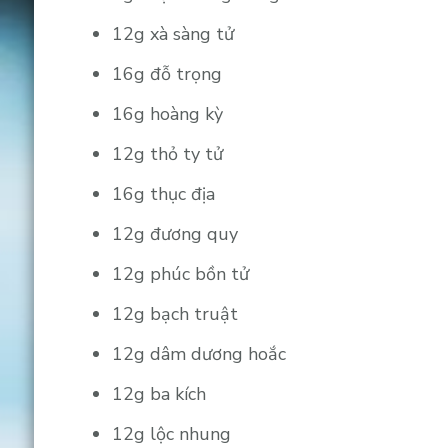
12g xà sàng tử
16g đỗ trọng
16g hoàng kỳ
12g thỏ ty tử
16g thục địa
12g đương quy
12g phúc bồn tử
12g bạch truật
12g dâm dương hoắc
12g ba kích
12g lộc nhung