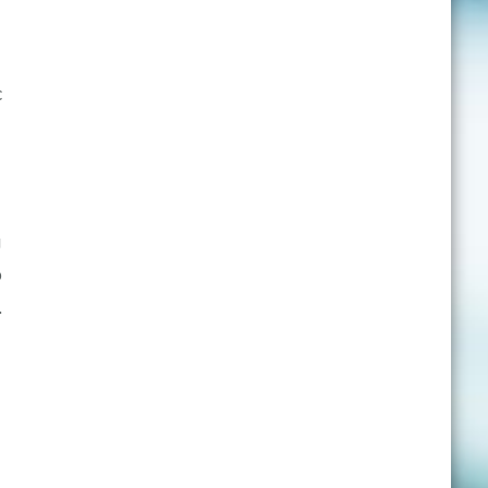
c
g
p
…