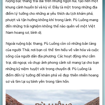
ruộng bậc thang trải dài trên những ngọn núi, tạo nên một
khung cảnh huyền bí và kỳ vĩ. Đây là một trong những địa
điểm lý tưởng cho những ai yêu thích du lịch khám phá,
phượt và tận hưởng không khí trong lành. Pù Luông mang
đến những trải nghiệm không thể nào quên về một Việt
Nam hoang sơ, bình dị.
Ngoài ruộng bậc thang, Pù Luông còn có những bản làng
của người Thái, nơi bạn có thể tìm hiểu về văn hóa và cuộc
sống của người dân địa phương. Các hoạt động như cắm
trại, dã ngoại, và chụp ảnh phong cảnh sẽ mang lại cho bạn
những kỷ niệm tuyệt vời trong chuyến đi. Pù Luông là
điểm đến lý tưởng để khám phá vẻ đẹp thiên nhiên hoang
sơ và tìm lại sự bình yên trong tâm hồn.