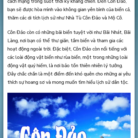
cách mạng trong suốt thời kỳ kháng chiến. Đến Côn Đảo,
bạn sẽ được hòa mình vào không gian yên bình của biển cả,
thăm các di tích lịch sử như Nhà Tù Côn Đảo và Mộ Cô.
Côn Đảo còn có những bãi biển tuyệt vời như Bãi Nhát, Bãi
Làng, nơi bạn có thể thư giãn, tắm biển và tham gia các
hoạt động ngoài trời. Đặc biệt, Côn Đảo còn nổi tiếng với
các loài động vật biển như rùa biển, một trong những loài
động vật quý hiếm, là nơi bảo tồn thiên nhiên lý tưởng.
Đây chắc chắn là một điểm đến khó quên cho những ai yêu
thích sự hoang sơ và mong muốn tìm hiểu lịch sử dân tộc.