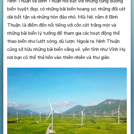
Ninh Thuận và Bình Thuận nổi bật với những cung đường
biển tuyệt đẹp, có những bãi biển hoang sơ, những đồi cát
dài bất tận và những hòn đảo nhỏ. Mũi Né, nằm ở Bình
Thuận, là điểm đến nổi tiếng với cồn cát trắng mịn và
những bãi biển lý tưởng để tham gia các hoạt động thể
thao biển như lướt sóng, dù lượn. Ngoài ra, Ninh Thuận
cũng sở hữu những bãi biển vắng vẻ, yên tĩnh như Vĩnh Hy,
nơi bạn có thể thả hồn vào thiên nhiên và thư giãn.