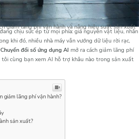
ch giảm lãng phí vận hành và nâng hiệu suất sản xuất
ang chịu sức ép từ mọi phía: giá nguyên vật liệu, nhân
ong khi đó, nhiều nhà máy vẫn vướng dữ liệu rời rạc,
.
Chuyển đổi số ứng dụng AI
mở ra cách giảm lãng phí
 tôi cùng bạn xem AI hỗ trợ khâu nào trong sản xuất
ần giảm lãng phí vận hành?
áy
hành sản xuất?