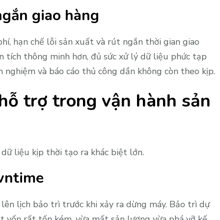
 ngắn giao hàng
hí, hạn chế lỗi sản xuất và rút ngắn thời gian giao
 tích thông minh hơn, đủ sức xử lý dữ liệu phức tạp
nh nghiệm và báo cáo thủ công dần không còn theo kịp.
hỗ trợ trong vận hành sản
ữ liệu kịp thời tạo ra khác biệt lớn.
wntime
lên lịch bảo trì trước khi xảy ra dừng máy. Bảo trì dự
 vốn rất tốn kém, vừa mất sản lượng vừa phá vỡ kế