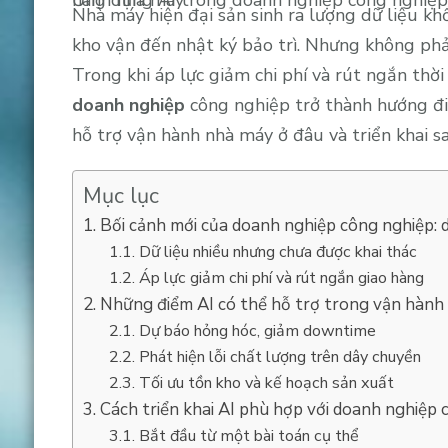
Ứng dụng AI trong doanh nghiệp công nghiệp: Giảm downtime, kiểm soát chất lượng và tối ưu vận hành nhà máy
Nhà máy hiện đại sản sinh ra lượng dữ liệu k
kho vận đến nhật ký bảo trì. Nhưng không phả
Trong khi áp lực giảm chi phí và rút ngắn thờ
doanh nghiệp
công nghiệp trở thành hướng đi
hỗ trợ vận hành nhà máy ở đâu và triển khai s
Mục lục
Bối cảnh mới của doanh nghiệp công nghiệp: 
Dữ liệu nhiều nhưng chưa được khai thác
Áp lực giảm chi phí và rút ngắn giao hàng
Những điểm AI có thể hỗ trợ trong vận hành
Dự báo hỏng hóc, giảm downtime
Phát hiện lỗi chất lượng trên dây chuyền
Tối ưu tồn kho và kế hoạch sản xuất
Cách triển khai AI phù hợp với doanh nghiệp 
Bắt đầu từ một bài toán cụ thể