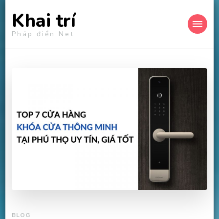
Khai trí
Pháp điển Net
BLOG