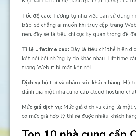
Một vài tiêu chí để đánh giá chất lượng của m
Tốc độ cao:
Tương tự như việc bạn sử dụng mộ
bắp, sẽ chẳng ai muốn khi truy cập trang Web
nên, đây sẽ là tiêu chí cực kỳ quan trọng để đá
Tỉ lệ Lifetime cao:
Đây là tiêu chí thể hiện d
kết nối bởi những lý do khác nhau. Lifetime cà
trang Web ít bị mất kết nối.
Dịch vụ hỗ trợ và chắm sóc khách hàng:
Hỗ tr
đánh giá một nhà cung cấp cloud hosting chấ
Mức giá dịch vụ:
Mức giá dịch vụ cũng là một y
có mức giá hợp lý thì sẽ được nhiều khách hàn
Top 10 nhà cung cấp Cl