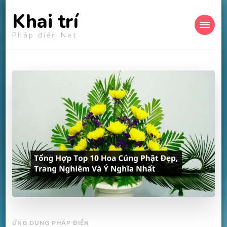
Khai trí
Pháp điển Net
ỨNG DỤNG PHÁP ĐIỂN