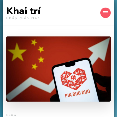
Khai trí
Pháp điển Net
BLOG