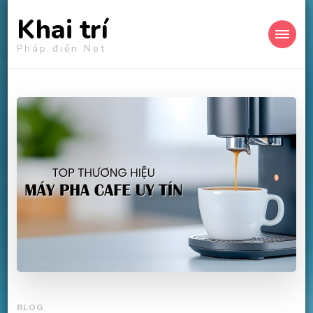
Khai trí
Pháp điển Net
BLOG