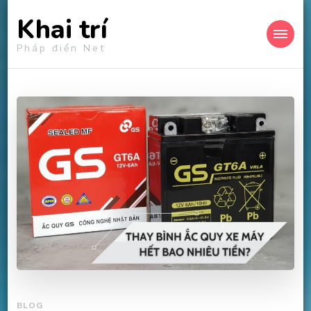
Khai trí
Pháp điển Net
BLOG